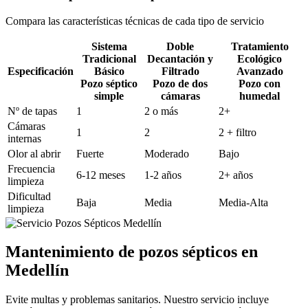
Compara las características técnicas de cada tipo de servicio
Sistema
Doble
Tratamiento
Tradicional
Decantación y
Ecológico
Especificación
Básico
Filtrado
Avanzado
Pozo séptico
Pozo de dos
Pozo con
simple
cámaras
humedal
Nº de tapas
1
2 o más
2+
Cámaras
1
2
2 + filtro
internas
Olor al abrir
Fuerte
Moderado
Bajo
Frecuencia
6-12 meses
1-2 años
2+ años
limpieza
Dificultad
Baja
Media
Media-Alta
limpieza
Mantenimiento de pozos sépticos en
Medellín
Evite multas y problemas sanitarios. Nuestro servicio incluye