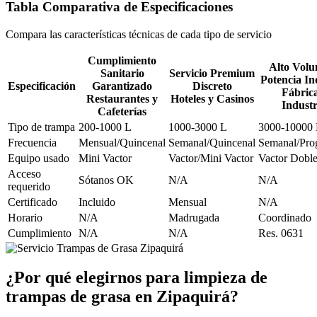
Tabla Comparativa de Especificaciones
Compara las características técnicas de cada tipo de servicio
Cumplimiento
Alto Volu
Sanitario
Servicio Premium
Potencia In
Especificación
Garantizado
Discreto
Fábrica
Restaurantes y
Hoteles y Casinos
Industr
Cafeterías
Tipo de trampa
200-1000 L
1000-3000 L
3000-10000
Frecuencia
Mensual/Quincenal
Semanal/Quincenal
Semanal/Pro
Equipo usado
Mini Vactor
Vactor/Mini Vactor
Vactor Dobl
Acceso
Sótanos OK
N/A
N/A
requerido
Certificado
Incluido
Mensual
N/A
Horario
N/A
Madrugada
Coordinado
Cumplimiento
N/A
N/A
Res. 0631
¿Por qué elegirnos para limpieza de
trampas de grasa en Zipaquirá?