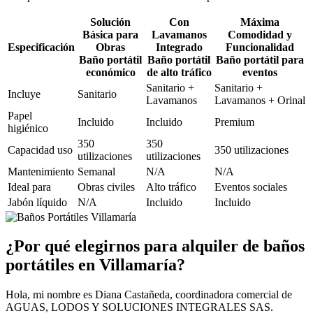
Solución
Con
Máxima
Básica para
Lavamanos
Comodidad y
Especificación
Obras
Integrado
Funcionalidad
Baño portátil
Baño portátil
Baño portátil para
económico
de alto tráfico
eventos
Sanitario +
Sanitario +
Incluye
Sanitario
Lavamanos
Lavamanos + Orinal
Papel
Incluido
Incluido
Premium
higiénico
350
350
Capacidad uso
350 utilizaciones
utilizaciones
utilizaciones
Mantenimiento
Semanal
N/A
N/A
Ideal para
Obras civiles
Alto tráfico
Eventos sociales
Jabón líquido
N/A
Incluido
Incluido
¿Por qué elegirnos para alquiler de baños
portátiles en Villamaría?
Hola, mi nombre es Diana Castañeda, coordinadora comercial de
AGUAS, LODOS Y SOLUCIONES INTEGRALES SAS.