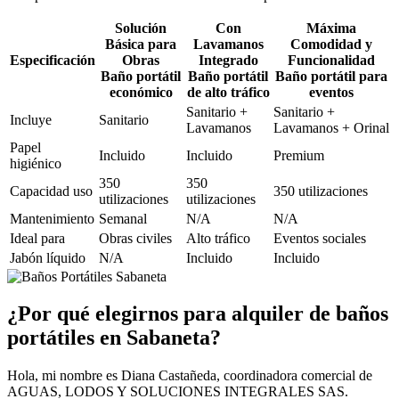
Solución
Con
Máxima
Básica para
Lavamanos
Comodidad y
Especificación
Obras
Integrado
Funcionalidad
Baño portátil
Baño portátil
Baño portátil para
económico
de alto tráfico
eventos
Sanitario +
Sanitario +
Incluye
Sanitario
Lavamanos
Lavamanos + Orinal
Papel
Incluido
Incluido
Premium
higiénico
350
350
Capacidad uso
350 utilizaciones
utilizaciones
utilizaciones
Mantenimiento
Semanal
N/A
N/A
Ideal para
Obras civiles
Alto tráfico
Eventos sociales
Jabón líquido
N/A
Incluido
Incluido
¿Por qué elegirnos para alquiler de baños
portátiles en Sabaneta?
Hola, mi nombre es Diana Castañeda, coordinadora comercial de
AGUAS, LODOS Y SOLUCIONES INTEGRALES SAS.