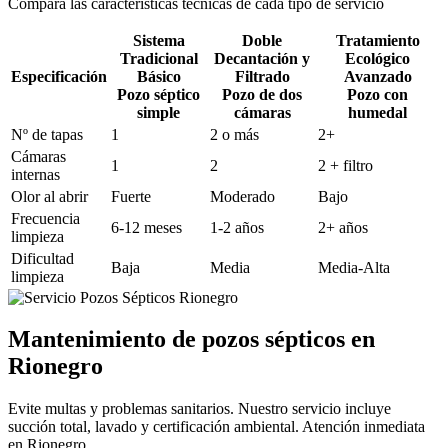
Compara las características técnicas de cada tipo de servicio
Sistema
Doble
Tratamiento
Tradicional
Decantación y
Ecológico
Especificación
Básico
Filtrado
Avanzado
Pozo séptico
Pozo de dos
Pozo con
simple
cámaras
humedal
Nº de tapas
1
2 o más
2+
Cámaras
1
2
2 + filtro
internas
Olor al abrir
Fuerte
Moderado
Bajo
Frecuencia
6-12 meses
1-2 años
2+ años
limpieza
Dificultad
Baja
Media
Media-Alta
limpieza
Mantenimiento de pozos sépticos en
Rionegro
Evite multas y problemas sanitarios. Nuestro servicio incluye
succión total, lavado y certificación ambiental. Atención inmediata
en Rionegro.