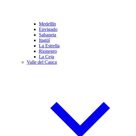
Medellín
Envigado
Sabaneta
Itagüí
La Estrella
Rionegro
La Ceja
Valle del Cauca