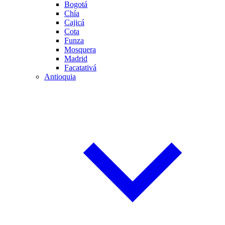
Bogotá
Chía
Cajicá
Cota
Funza
Mosquera
Madrid
Facatativá
Antioquia