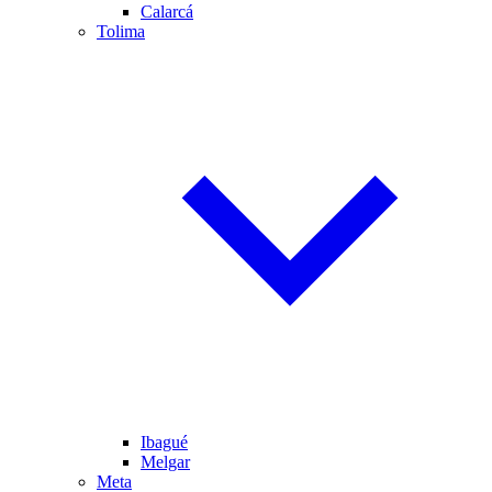
Calarcá
Tolima
Ibagué
Melgar
Meta