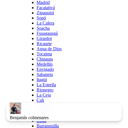
Madrid
Facatativá
Zipaquirá
Sopó
La Calera
Soacha
Fusagasugá
Girardot
Ricaurte
Agua de Dios
Tocaima
Chinauta
Medellín
Envigado
Sabaneta
Itagüí
La Estrella
Rionegro
La Ceja
Cali
Jamundí
Yumbo
Palmira
Benjamín colmenares
Buga
Barranquilla