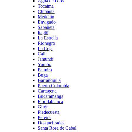
Agua de Dios
Tocaima
Chinauta
Medellín
Envigado
Sabaneta
Itagüí
La Estrella
Rionegro
La Ceja
Cali
Jamundí
Yumbo
Palmira
Buga
Barranquilla
Puerto Colombia
Cartagena
Bucaramanga
Floridablanca
Girón
Piedecuesta
Pereira
Dosquebradas
Santa Rosa de Cabal