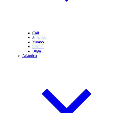
Cali
Jamundí
Yumbo
Palmira
Buga
Atlántico