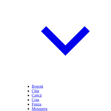
Bogotá
Chía
Cajicá
Cota
Funza
Mosquera