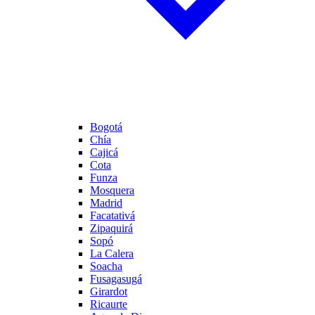
Bogotá
Chía
Cajicá
Cota
Funza
Mosquera
Madrid
Facatativá
Zipaquirá
Sopó
La Calera
Soacha
Fusagasugá
Girardot
Ricaurte