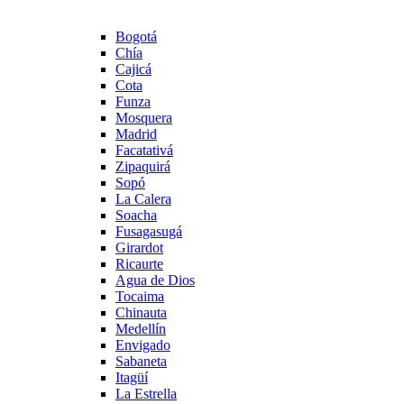
Bogotá
Chía
Cajicá
Cota
Funza
Mosquera
Madrid
Facatativá
Zipaquirá
Sopó
La Calera
Soacha
Fusagasugá
Girardot
Ricaurte
Agua de Dios
Tocaima
Chinauta
Medellín
Envigado
Sabaneta
Itagüí
La Estrella