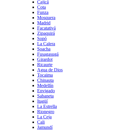
Cajicá
Cota
Funza
Mosquera
Madrid
Facatativá
Zipaquirá
Sopó
La Calera
Soacha
Fusagasugá
Girardot
Ricaurte
Agua de Dios
Tocaima
Chinauta
Medellín
Envigado
Sabaneta
Itagüí
La Estrella
Rionegro
La Ceja
Cali
Jamundí