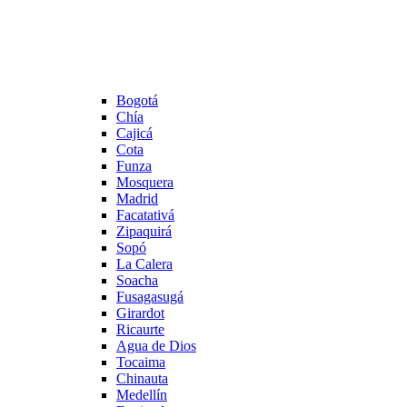
Bogotá
Chía
Cajicá
Cota
Funza
Mosquera
Madrid
Facatativá
Zipaquirá
Sopó
La Calera
Soacha
Fusagasugá
Girardot
Ricaurte
Agua de Dios
Tocaima
Chinauta
Medellín