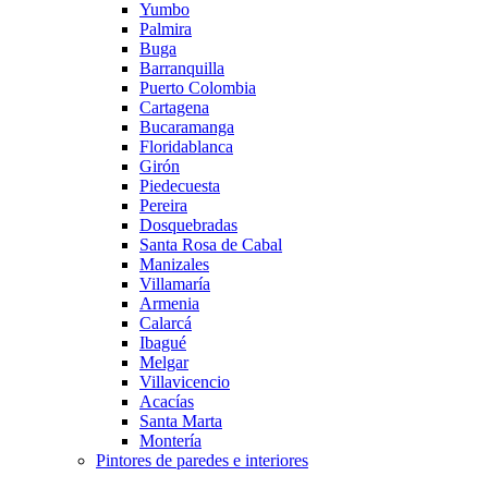
Yumbo
Palmira
Buga
Barranquilla
Puerto Colombia
Cartagena
Bucaramanga
Floridablanca
Girón
Piedecuesta
Pereira
Dosquebradas
Santa Rosa de Cabal
Manizales
Villamaría
Armenia
Calarcá
Ibagué
Melgar
Villavicencio
Acacías
Santa Marta
Montería
Pintores de paredes e interiores