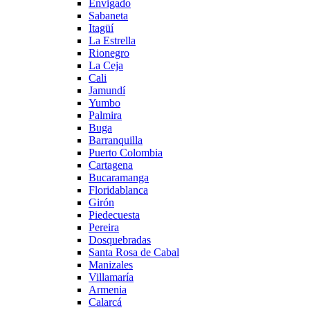
Envigado
Sabaneta
Itagüí
La Estrella
Rionegro
La Ceja
Cali
Jamundí
Yumbo
Palmira
Buga
Barranquilla
Puerto Colombia
Cartagena
Bucaramanga
Floridablanca
Girón
Piedecuesta
Pereira
Dosquebradas
Santa Rosa de Cabal
Manizales
Villamaría
Armenia
Calarcá