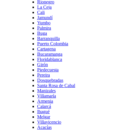
Rionegro
La Ceja
Cali
Jamundí
Yumbo
Palmira
Buga
Barranquilla
Puerto Colombia
Cartagena
Bucaramanga
Floridablanca
Girón
Piedecuesta
Pereira
Dosquebradas
Santa Rosa de Cabal
Manizales
Villamaría
Armenia
Calarcá
Ibagué
Melgar
Villavicencio
Acacías