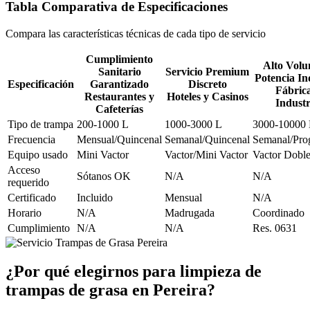
Tabla Comparativa de Especificaciones
Compara las características técnicas de cada tipo de servicio
Cumplimiento
Alto Volu
Sanitario
Servicio Premium
Potencia In
Especificación
Garantizado
Discreto
Fábrica
Restaurantes y
Hoteles y Casinos
Industr
Cafeterías
Tipo de trampa
200-1000 L
1000-3000 L
3000-10000
Frecuencia
Mensual/Quincenal
Semanal/Quincenal
Semanal/Pro
Equipo usado
Mini Vactor
Vactor/Mini Vactor
Vactor Dobl
Acceso
Sótanos OK
N/A
N/A
requerido
Certificado
Incluido
Mensual
N/A
Horario
N/A
Madrugada
Coordinado
Cumplimiento
N/A
N/A
Res. 0631
¿Por qué elegirnos para limpieza de
trampas de grasa en Pereira?