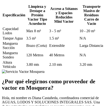
Limpieza y
Transporte
Acceso a Sótanos
Destape a
Masivo de
y Espacios
Especificación
Presión
Residuos
Reducidos
Vactor Tipo
Carro de
Mini Vactor
Acueducto
Vacío
Capacidad
Max 8 m³
3 - 5 m³
10 - 20 m³
Lodos
Tanque Agua
3.5 m³
1.5 m³
N/A
Manguera
Brazo (Corta)
Extensible
Larga Distancia
Succión
Manguera
120 Metros
40 Metros
N/A
Sondeo
Altura
3.80 mts
2.10 mts
3.20 mts
Vehículo
¿Por qué elegirnos como proveedor de
vactor en Mosquera?
Hola, mi nombre es Diana Castañeda, coordinadora comercial de
AGUAS, LODOS Y SOLUCIONES INTEGRALES SAS. Una