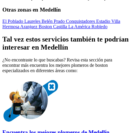
Otras zonas en Medellín
El Poblado
Laureles
Belén
Prado
Conquistadores
Estadio
Villa
Hermosa
Aranjuez
Boston
Castilla
La América
Robledo
Tal vez estos servicios también te podrían
interesar en Medellín
¿No encontraste lo que buscabas? Revisa esta sección para
encontrar más encuentra los mejores plomeros de boston
especializados en diferentes áreas como:
Encuentra los mejores plomeros de Medellín