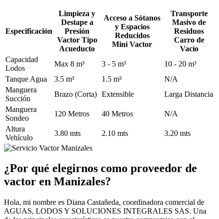
Limpieza y
Transporte
Acceso a Sótanos
Destape a
Masivo de
y Espacios
Especificación
Presión
Residuos
Reducidos
Vactor Tipo
Carro de
Mini Vactor
Acueducto
Vacío
Capacidad
Max 8 m³
3 - 5 m³
10 - 20 m³
Lodos
Tanque Agua
3.5 m³
1.5 m³
N/A
Manguera
Brazo (Corta)
Extensible
Larga Distancia
Succión
Manguera
120 Metros
40 Metros
N/A
Sondeo
Altura
3.80 mts
2.10 mts
3.20 mts
Vehículo
¿Por qué elegirnos como proveedor de
vactor en Manizales?
Hola, mi nombre es Diana Castañeda, coordinadora comercial de
AGUAS, LODOS Y SOLUCIONES INTEGRALES SAS. Una