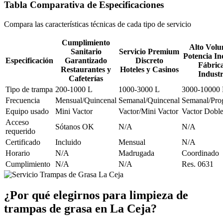
Tabla Comparativa de Especificaciones
Compara las características técnicas de cada tipo de servicio
Cumplimiento
Alto Volu
Sanitario
Servicio Premium
Potencia In
Especificación
Garantizado
Discreto
Fábrica
Restaurantes y
Hoteles y Casinos
Industr
Cafeterías
Tipo de trampa
200-1000 L
1000-3000 L
3000-10000
Frecuencia
Mensual/Quincenal
Semanal/Quincenal
Semanal/Pro
Equipo usado
Mini Vactor
Vactor/Mini Vactor
Vactor Dobl
Acceso
Sótanos OK
N/A
N/A
requerido
Certificado
Incluido
Mensual
N/A
Horario
N/A
Madrugada
Coordinado
Cumplimiento
N/A
N/A
Res. 0631
¿Por qué elegirnos para limpieza de
trampas de grasa en La Ceja?