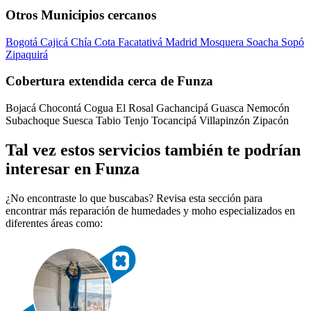
Otros Municipios cercanos
Bogotá
Cajicá
Chía
Cota
Facatativá
Madrid
Mosquera
Soacha
Sopó
Zipaquirá
Cobertura extendida cerca de Funza
Bojacá
Chocontá
Cogua
El Rosal
Gachancipá
Guasca
Nemocón
Subachoque
Suesca
Tabio
Tenjo
Tocancipá
Villapinzón
Zipacón
Tal vez estos servicios también te podrían
interesar en Funza
¿No encontraste lo que buscabas? Revisa esta sección para
encontrar más reparación de humedades y moho especializados en
diferentes áreas como: