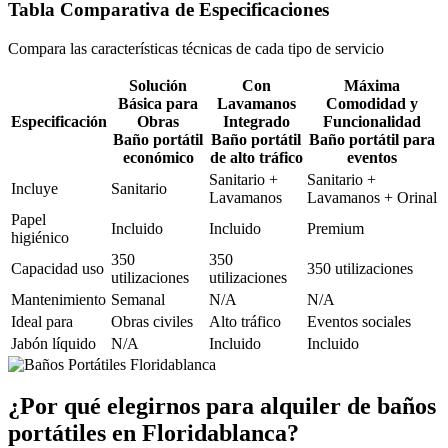
Tabla Comparativa de Especificaciones
Compara las características técnicas de cada tipo de servicio
Solución
Con
Máxima
Básica para
Lavamanos
Comodidad y
Especificación
Obras
Integrado
Funcionalidad
Baño portátil
Baño portátil
Baño portátil para
económico
de alto tráfico
eventos
Sanitario +
Sanitario +
Incluye
Sanitario
Lavamanos
Lavamanos + Orinal
Papel
Incluido
Incluido
Premium
higiénico
350
350
Capacidad uso
350 utilizaciones
utilizaciones
utilizaciones
Mantenimiento
Semanal
N/A
N/A
Ideal para
Obras civiles
Alto tráfico
Eventos sociales
Jabón líquido
N/A
Incluido
Incluido
¿Por qué elegirnos para alquiler de baños
portátiles en Floridablanca?