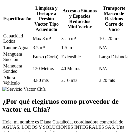
Limpieza y
Transporte
Acceso a Sótanos
Destape a
Masivo de
y Espacios
Especificación
Presión
Residuos
Reducidos
Vactor Tipo
Carro de
Mini Vactor
Acueducto
Vacío
Capacidad
Max 8 m³
3 - 5 m³
10 - 20 m³
Lodos
Tanque Agua
3.5 m³
1.5 m³
N/A
Manguera
Brazo (Corta)
Extensible
Larga Distancia
Succión
Manguera
120 Metros
40 Metros
N/A
Sondeo
Altura
3.80 mts
2.10 mts
3.20 mts
Vehículo
¿Por qué elegirnos como proveedor de
vactor en Chía?
Hola, mi nombre es Diana Castañeda, coordinadora comercial de
AGUAS, LODOS Y SOLUCIONES INTEGRALES SAS. Una